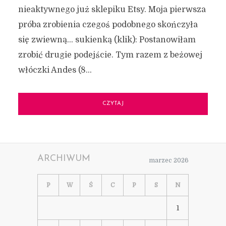
nieaktywnego już sklepiku Etsy. Moja pierwsza
próba zrobienia czegoś podobnego skończyła
się zwiewną… sukienką (klik): Postanowiłam
zrobić drugie podejście. Tym razem z beżowej
włóczki Andes (8...
CZYTAJ
ARCHIWUM
marzec 2026
P
W
Ś
C
P
S
N
1