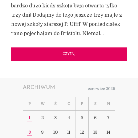
bardzo dużo kiedy szkoła była otwarta tylko
trzy dni! Dodajmy do tego jeszcze trzy majle z
nowej szkoły starszej P. Uffff. W poniedziałek
rano pojechałam do Bristolu. Niemal...
CZYTAJ
ARCHIWUM
czerwiec 2026
P
W
Ś
C
P
S
N
1
2
3
4
5
6
7
8
9
10
11
12
13
14