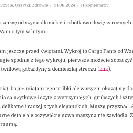
,
Szycie
,
Uszytki
,
Zdrowie
01/08/2024
11 komentarzy
rzerwę od szycia dla siebie i robótkowo tkwię w różnych 
 Wam o tym w lutym.
am jeszcze przed świętami. Wykrój to Cargo Pants od Wa
rugie spodnie z tego wykroju, pierwsze możecie zobaczyć 
twillową gabardynę z domieszką streczu (
klik
).
ał, bo już miałam jego próbki ale w szyciu okazał się do
nia są użytkowe i szyte z wytrzymałych, grubszych i szt
 delikatne i raczej z tych eleganckich. Muszę przyznać, 
itarne detale ale oczywiście nowa maszyna nie zawiodła. 
 traumą.