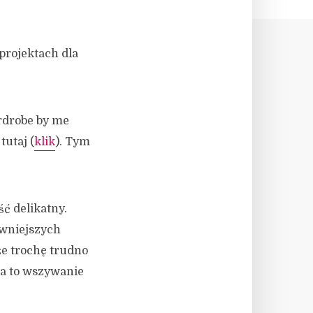
projektach dla
rdrobe by me
tutaj (
klik
). Tym
ść delikatny.
ywniejszych
że trochę trudno
Za to wszywanie