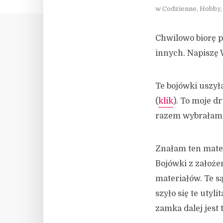
w
Codzienne
,
Hobby
Chwilowo biorę p
innych. Napiszę
Te bojówki uszył
(
klik
). To moje d
razem wybrałam 
Znałam ten materi
Bojówki z założe
materiałów. Te są
szyło się te utyl
zamka dalej jest