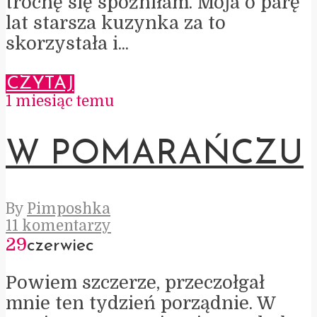
trochę się spóźniłam. Moja o parę
lat starsza kuzynka za to
skorzystała i...
CZYTAJ
1 miesiąc temu
W POMARAŃCZU
By
Pimposhka
11 komentarzy
29
czerwiec
Powiem szczerze, przeczołgał
mnie ten tydzień porządnie. W