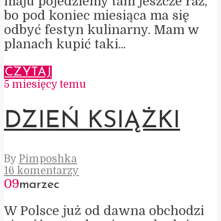
maju pojedziemy tam jeszcze raz,
bo pod koniec miesiąca ma się
odbyć festyn kulinarny. Mam w
planach kupić taki...
CZYTAJ
5 miesięcy temu
DZIEŃ KSIĄŻKI
By
Pimposhka
16 komentarzy
09
marzec
W Polsce już od dawna obchodzi